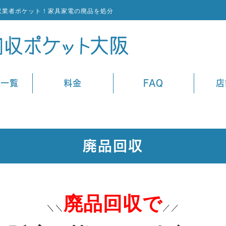
収業者ポケット！家具家電の廃品を処分
ス一覧
料金
FAQ
店
廃品回収
廃品回収で
＼＼
／／