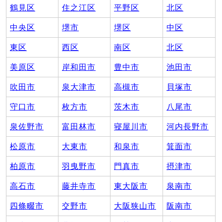
鶴見区
住之江区
平野区
北区
中央区
堺市
堺区
中区
東区
西区
南区
北区
美原区
岸和田市
豊中市
池田市
吹田市
泉大津市
高槻市
貝塚市
守口市
枚方市
茨木市
八尾市
泉佐野市
富田林市
寝屋川市
河内長野市
松原市
大東市
和泉市
箕面市
柏原市
羽曳野市
門真市
摂津市
高石市
藤井寺市
東大阪市
泉南市
四條畷市
交野市
大阪狭山市
阪南市