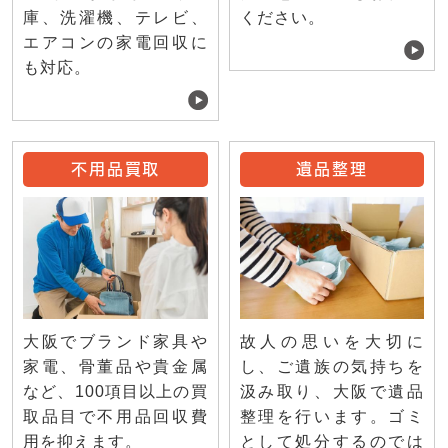
庫、洗濯機、テレビ、
ください。
エアコンの家電回収に
も対応。
不用品買取
遺品整理
大阪でブランド家具や
故人の思いを大切に
家電、骨董品や貴金属
し、ご遺族の気持ちを
など、100項目以上の買
汲み取り、大阪で遺品
取品目で不用品回収費
整理を行います。ゴミ
用を抑えます。
として処分するのでは