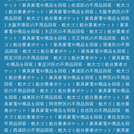
ケット！家具家電や廃品を回収
|
此花区の不用品回収・粗大ゴ
ミ処分業者ポケット！家具家電や廃品を回収
|
大阪市西区の不
用品回収・粗大ゴミ処分業者ポケット！家具家電や廃品を回収
|
大阪市港区の不用品回収・粗大ゴミ処分業者ポケット！家具
家電や廃品を回収
|
大正区の不用品回収・粗大ゴミ処分業者ポ
ケット！家具家電や廃品を回収
|
天王寺区の不用品回収・粗大
ゴミ処分業者ポケット！家具家電や廃品を回収
|
浪速区の不用
品回収・粗大ゴミ処分業者ポケット！家具家電や廃品を回収
|
西淀川区の不用品回収・粗大ゴミ処分業者ポケット！家具家電
や廃品を回収
|
東淀川区の不用品回収・粗大ゴミ処分業者ポ
ケット！家具家電や廃品を回収
|
東成区の不用品回収・粗大ゴ
ミ処分業者ポケット！家具家電や廃品を回収
|
生野区の不用品
回収・粗大ゴミ処分業者ポケット！家具家電や廃品を回収
|
旭
区の不用品回収・粗大ゴミ処分業者ポケット！家具家電や廃品
を回収
|
城東区の不用品回収・粗大ゴミ処分業者ポケット！家
具家電や廃品を回収
|
阿倍野区の不用品回収・粗大ゴミ処分業
者ポケット！家具家電や廃品を回収
|
住吉区の不用品回収・粗
大ゴミ処分業者ポケット！家具家電や廃品を回収
|
東住吉区の
不用品回収・粗大ゴミ処分業者ポケット！家具家電や廃品を回
収
|
西成区の不用品回収・粗大ゴミ処分業者ポケット！家具家