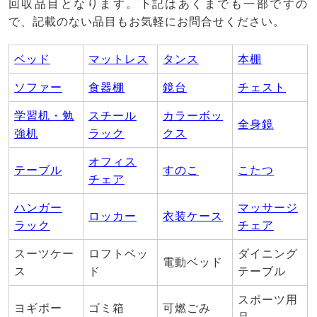
回収品目となります。下記はあくまでも一部ですの
で、記載のない品目もお気軽にお問合せください。
ベッド
マットレス
タンス
本棚
ソファー
食器棚
鏡台
チェスト
学習机・勉
スチール
カラーボッ
全身鏡
強机
ラック
クス
オフィス
テーブル
すのこ
こたつ
チェア
ハンガー
マッサージ
ロッカー
衣装ケース
ラック
チェア
スーツケー
ロフトベッ
ダイニング
電動ベッド
ス
ド
テーブル
スポーツ用
ヨギボー
ゴミ箱
可燃ごみ