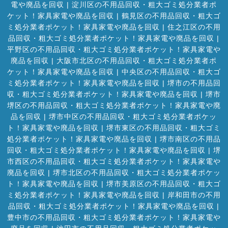
電や廃品を回収
|
淀川区の不用品回収・粗大ゴミ処分業者ポ
ケット！家具家電や廃品を回収
|
鶴見区の不用品回収・粗大ゴ
ミ処分業者ポケット！家具家電や廃品を回収
|
住之江区の不用
品回収・粗大ゴミ処分業者ポケット！家具家電や廃品を回収
|
平野区の不用品回収・粗大ゴミ処分業者ポケット！家具家電や
廃品を回収
|
大阪市北区の不用品回収・粗大ゴミ処分業者ポ
ケット！家具家電や廃品を回収
|
中央区の不用品回収・粗大ゴ
ミ処分業者ポケット！家具家電や廃品を回収
|
堺市の不用品回
収・粗大ゴミ処分業者ポケット！家具家電や廃品を回収
|
堺市
堺区の不用品回収・粗大ゴミ処分業者ポケット！家具家電や廃
品を回収
|
堺市中区の不用品回収・粗大ゴミ処分業者ポケッ
ト！家具家電や廃品を回収
|
堺市東区の不用品回収・粗大ゴミ
処分業者ポケット！家具家電や廃品を回収
|
堺市南区の不用品
回収・粗大ゴミ処分業者ポケット！家具家電や廃品を回収
|
堺
市西区の不用品回収・粗大ゴミ処分業者ポケット！家具家電や
廃品を回収
|
堺市北区の不用品回収・粗大ゴミ処分業者ポケッ
ト！家具家電や廃品を回収
|
堺市美原区の不用品回収・粗大ゴ
ミ処分業者ポケット！家具家電や廃品を回収
|
岸和田市の不用
品回収・粗大ゴミ処分業者ポケット！家具家電や廃品を回収
|
豊中市の不用品回収・粗大ゴミ処分業者ポケット！家具家電や