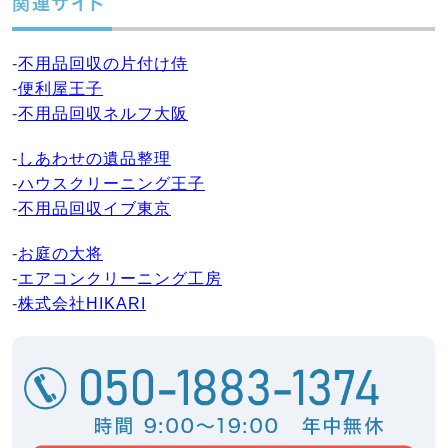
関連サイト
-
不用品回収の片付け侍
-
便利屋王子
-
不用品回収ネルフ大阪
-
しあわせの遺品整理
-
ハウスクリーニング王子
-
不用品回収イブ東京
-
お庭の大将
-
エアコンクリーニング工房
-
株式会社HIKARI