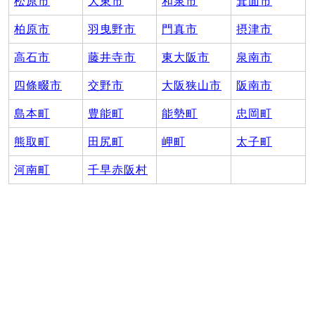
松原市
大東市
和泉市
箕面市
柏原市
羽曳野市
門真市
摂津市
高石市
藤井寺市
東大阪市
泉南市
四條畷市
交野市
大阪狭山市
阪南市
島本町
豊能町
能勢町
忠岡町
熊取町
田尻町
岬町
太子町
河南町
千早赤阪村