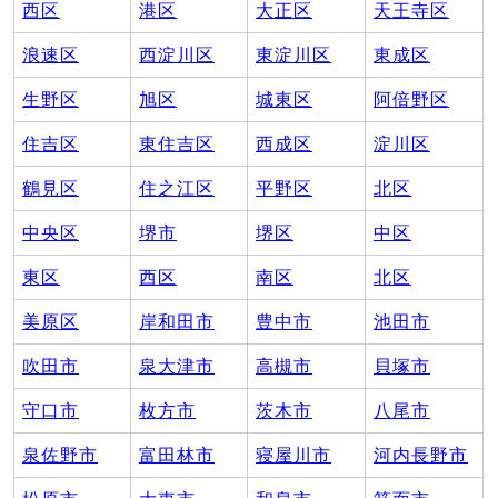
西区
港区
大正区
天王寺区
浪速区
西淀川区
東淀川区
東成区
生野区
旭区
城東区
阿倍野区
住吉区
東住吉区
西成区
淀川区
鶴見区
住之江区
平野区
北区
中央区
堺市
堺区
中区
東区
西区
南区
北区
美原区
岸和田市
豊中市
池田市
吹田市
泉大津市
高槻市
貝塚市
守口市
枚方市
茨木市
八尾市
泉佐野市
富田林市
寝屋川市
河内長野市