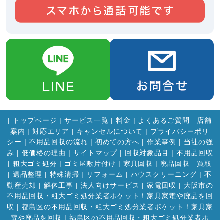
|
トップページ
|
サービス一覧
|
料金
|
よくあるご質問
|
店舗
案内
|
対応エリア
|
キャンセルについて
|
プライバシーポリ
シー
|
不用品回収の流れ
|
初めての方へ
|
作業事例
|
当社の強
み
|
低価格の理由
|
サイトマップ
|
回収対象品目
|
不用品回収
|
粗大ゴミ処分
|
ゴミ屋敷片付け
|
家具回収
|
廃品回収
|
買取
|
遺品整理
|
特殊清掃
|
リフォーム
|
ハウスクリーニング
|
不
動産売却
|
解体工事
|
法人向けサービス
|
家電回収
|
大阪市の
不用品回収・粗大ゴミ処分業者ポケット！家具家電や廃品を回
収
|
都島区の不用品回収・粗大ゴミ処分業者ポケット！家具家
電や廃品を回収
|
福島区の不用品回収・粗大ゴミ処分業者ポ