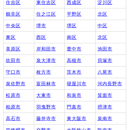
住吉区
東住吉区
西成区
淀川区
鶴見区
住之江区
平野区
北区
中央区
堺市
堺区
中区
東区
西区
南区
北区
美原区
岸和田市
豊中市
池田市
吹田市
泉大津市
高槻市
貝塚市
守口市
枚方市
茨木市
八尾市
泉佐野市
富田林市
寝屋川市
河内長野市
松原市
大東市
和泉市
箕面市
柏原市
羽曳野市
門真市
摂津市
高石市
藤井寺市
東大阪市
泉南市