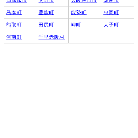
四條畷市
交野市
大阪狭山市
阪南市
島本町
豊能町
能勢町
忠岡町
熊取町
田尻町
岬町
太子町
河南町
千早赤阪村