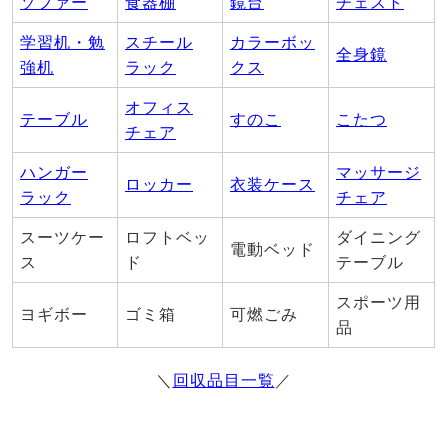
ソファー
食器棚
鏡台
チェスト
学習机・勉
スチール
カラーボッ
全身鏡
強机
ラック
クス
オフィス
テーブル
すのこ
こたつ
チェア
ハンガー
マッサージ
ロッカー
衣装ケース
ラック
チェア
スーツケー
ロフトベッ
ダイニング
電動ベッド
ス
ド
テーブル
スポーツ用
ヨギボー
ゴミ箱
可燃ごみ
品
＼
回収品目一覧
／