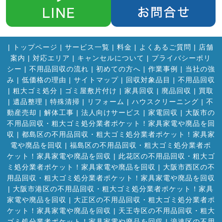
|
トップページ
|
サービス一覧
|
料金
|
よくあるご質問
|
店舗
案内
|
対応エリア
|
キャンセルについて
|
プライバシーポリ
シー
|
不用品回収の流れ
|
初めての方へ
|
作業事例
|
当社の強
み
|
低価格の理由
|
サイトマップ
|
回収対象品目
|
不用品回収
|
粗大ゴミ処分
|
ゴミ屋敷片付け
|
家具回収
|
廃品回収
|
買取
|
遺品整理
|
特殊清掃
|
リフォーム
|
ハウスクリーニング
|
不
動産売却
|
解体工事
|
法人向けサービス
|
家電回収
|
大阪市の
不用品回収・粗大ゴミ処分業者ポケット！家具家電や廃品を回
収
|
都島区の不用品回収・粗大ゴミ処分業者ポケット！家具家
電や廃品を回収
|
福島区の不用品回収・粗大ゴミ処分業者ポ
ケット！家具家電や廃品を回収
|
此花区の不用品回収・粗大ゴ
ミ処分業者ポケット！家具家電や廃品を回収
|
大阪市西区の不
用品回収・粗大ゴミ処分業者ポケット！家具家電や廃品を回収
|
大阪市港区の不用品回収・粗大ゴミ処分業者ポケット！家具
家電や廃品を回収
|
大正区の不用品回収・粗大ゴミ処分業者ポ
ケット！家具家電や廃品を回収
|
天王寺区の不用品回収・粗大
ゴミ処分業者ポケット！家具家電や廃品を回収
|
浪速区の不用