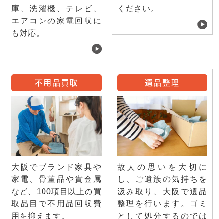
庫、洗濯機、テレビ、
ください。
エアコンの家電回収に
も対応。
不用品買取
遺品整理
大阪でブランド家具や
故人の思いを大切に
家電、骨董品や貴金属
し、ご遺族の気持ちを
など、100項目以上の買
汲み取り、大阪で遺品
取品目で不用品回収費
整理を行います。ゴミ
用を抑えます。
として処分するのでは