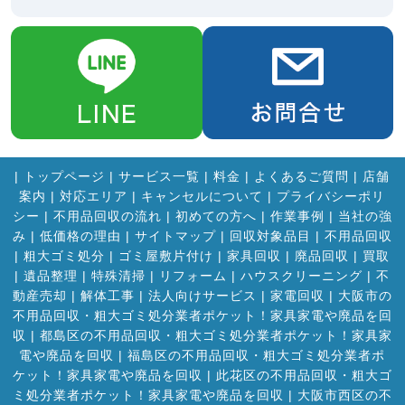
|
トップページ
|
サービス一覧
|
料金
|
よくあるご質問
|
店舗
案内
|
対応エリア
|
キャンセルについて
|
プライバシーポリ
シー
|
不用品回収の流れ
|
初めての方へ
|
作業事例
|
当社の強
み
|
低価格の理由
|
サイトマップ
|
回収対象品目
|
不用品回収
|
粗大ゴミ処分
|
ゴミ屋敷片付け
|
家具回収
|
廃品回収
|
買取
|
遺品整理
|
特殊清掃
|
リフォーム
|
ハウスクリーニング
|
不
動産売却
|
解体工事
|
法人向けサービス
|
家電回収
|
大阪市の
不用品回収・粗大ゴミ処分業者ポケット！家具家電や廃品を回
収
|
都島区の不用品回収・粗大ゴミ処分業者ポケット！家具家
電や廃品を回収
|
福島区の不用品回収・粗大ゴミ処分業者ポ
ケット！家具家電や廃品を回収
|
此花区の不用品回収・粗大ゴ
ミ処分業者ポケット！家具家電や廃品を回収
|
大阪市西区の不