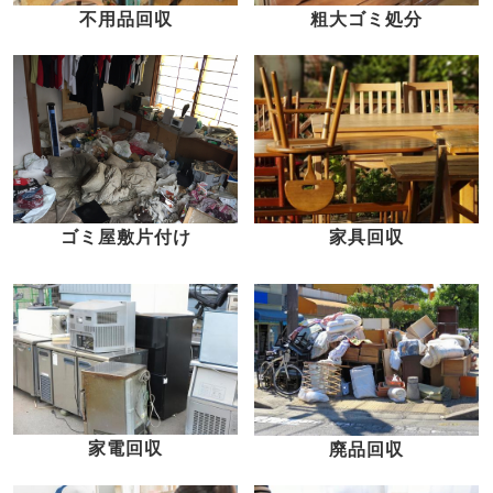
不用品回収
粗大ゴミ処分
家具回収
ゴミ屋敷片付け
家電回収
廃品回収