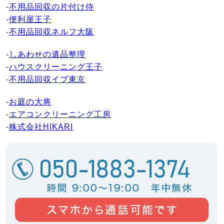
-
不用品回収の片付け侍
-
便利屋王子
-
不用品回収ネルフ大阪
-
しあわせの遺品整理
-
ハウスクリーニング王子
-
不用品回収イブ東京
-
お庭の大将
-
エアコンクリーニング工房
-
株式会社HIKARI