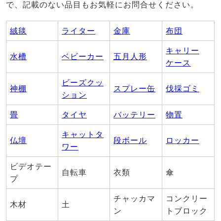
で、記載のない品目もお気軽にお問合せください。
絨毯
ライター
金庫
布団
キャリー
水槽
ベビーカー
五月人形
ケース
ビーズクッ
神棚
スプレー缶
伐採ゴミ
ション
畳
タイヤ
バッテリー
物置
キャットタ
仏壇
段ボール
ロッカー
ワー
ビデオテー
自転車
衣類
傘
プ
チャッカマ
コンクリー
木材
土
ン
トブロック