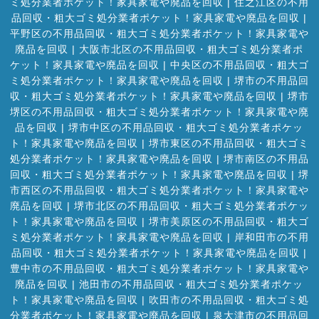
ミ処分業者ポケット！家具家電や廃品を回収
|
住之江区の不用
品回収・粗大ゴミ処分業者ポケット！家具家電や廃品を回収
|
平野区の不用品回収・粗大ゴミ処分業者ポケット！家具家電や
廃品を回収
|
大阪市北区の不用品回収・粗大ゴミ処分業者ポ
ケット！家具家電や廃品を回収
|
中央区の不用品回収・粗大ゴ
ミ処分業者ポケット！家具家電や廃品を回収
|
堺市の不用品回
収・粗大ゴミ処分業者ポケット！家具家電や廃品を回収
|
堺市
堺区の不用品回収・粗大ゴミ処分業者ポケット！家具家電や廃
品を回収
|
堺市中区の不用品回収・粗大ゴミ処分業者ポケッ
ト！家具家電や廃品を回収
|
堺市東区の不用品回収・粗大ゴミ
処分業者ポケット！家具家電や廃品を回収
|
堺市南区の不用品
回収・粗大ゴミ処分業者ポケット！家具家電や廃品を回収
|
堺
市西区の不用品回収・粗大ゴミ処分業者ポケット！家具家電や
廃品を回収
|
堺市北区の不用品回収・粗大ゴミ処分業者ポケッ
ト！家具家電や廃品を回収
|
堺市美原区の不用品回収・粗大ゴ
ミ処分業者ポケット！家具家電や廃品を回収
|
岸和田市の不用
品回収・粗大ゴミ処分業者ポケット！家具家電や廃品を回収
|
豊中市の不用品回収・粗大ゴミ処分業者ポケット！家具家電や
廃品を回収
|
池田市の不用品回収・粗大ゴミ処分業者ポケッ
ト！家具家電や廃品を回収
|
吹田市の不用品回収・粗大ゴミ処
分業者ポケット！家具家電や廃品を回収
|
泉大津市の不用品回