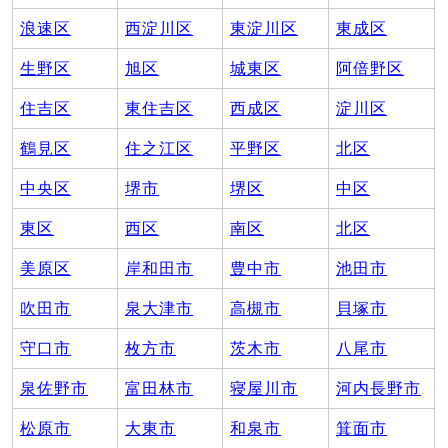
浪速区
西淀川区
東淀川区
東成区
生野区
旭区
城東区
阿倍野区
住吉区
東住吉区
西成区
淀川区
鶴見区
住之江区
平野区
北区
中央区
堺市
堺区
中区
東区
西区
南区
北区
美原区
岸和田市
豊中市
池田市
吹田市
泉大津市
高槻市
貝塚市
守口市
枚方市
茨木市
八尾市
泉佐野市
富田林市
寝屋川市
河内長野市
松原市
大東市
和泉市
箕面市