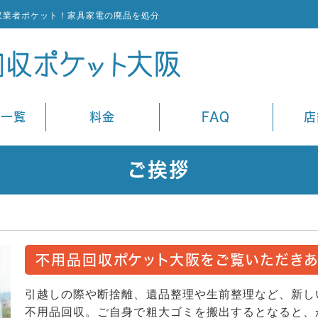
収業者ポケット！家具家電の廃品を処分
ス一覧
料金
FAQ
店
ご挨拶
不用品回収ポケット大阪をご覧いただきあ
引越しの際や断捨離、遺品整理や生前整理など、新し
不用品回収。ご自身で粗大ゴミを搬出するとなると、