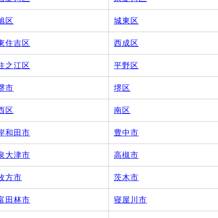
旭区
城東区
東住吉区
西成区
住之江区
平野区
堺市
堺区
西区
南区
岸和田市
豊中市
泉大津市
高槻市
枚方市
茨木市
富田林市
寝屋川市