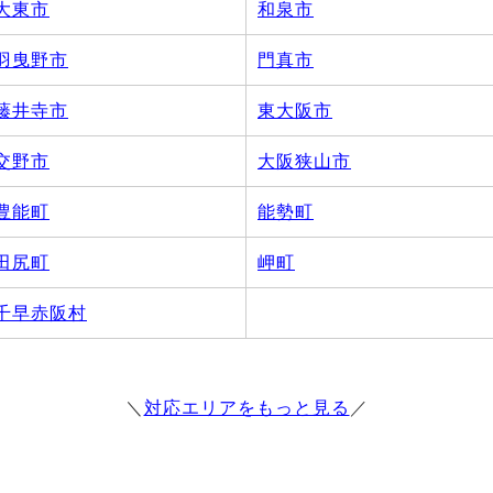
大東市
和泉市
羽曳野市
門真市
藤井寺市
東大阪市
交野市
大阪狭山市
豊能町
能勢町
田尻町
岬町
千早赤阪村
＼
対応エリアをもっと見る
／