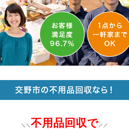
交野市の不用品回収なら！
不用品回収で
＼＼
／／