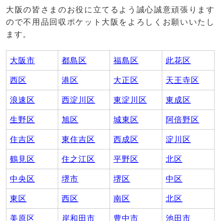
大阪の皆さまのお役に立てるよう誠心誠意頑張ります
ので不用品回収ポケット大阪をよろしくお願いいたし
ます。
大阪市
都島区
福島区
此花区
西区
港区
大正区
天王寺区
浪速区
西淀川区
東淀川区
東成区
生野区
旭区
城東区
阿倍野区
住吉区
東住吉区
西成区
淀川区
鶴見区
住之江区
平野区
北区
中央区
堺市
堺区
中区
東区
西区
南区
北区
美原区
岸和田市
豊中市
池田市