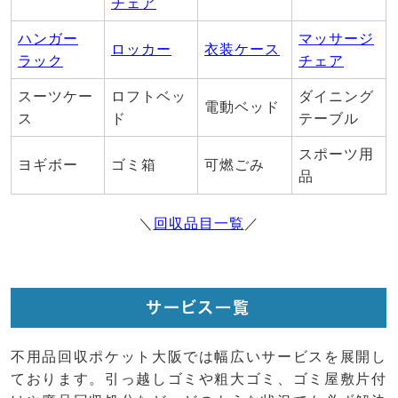
チェア
ハンガー
マッサージ
ロッカー
衣装ケース
ラック
チェア
スーツケー
ロフトベッ
ダイニング
電動ベッド
ス
ド
テーブル
スポーツ用
ヨギボー
ゴミ箱
可燃ごみ
品
＼
回収品目一覧
／
サービス一覧
不用品回収ポケット大阪では幅広いサービスを展開し
ております。引っ越しゴミや粗大ゴミ、ゴミ屋敷片付