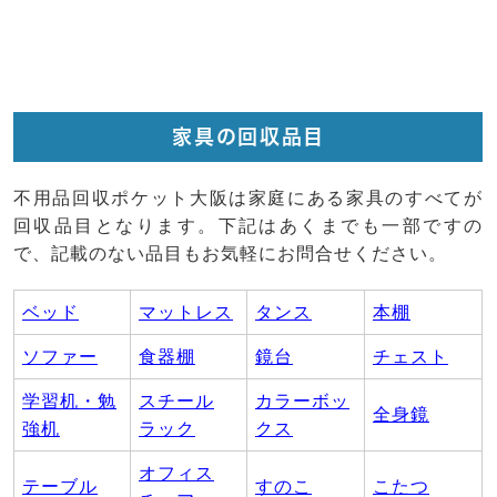
家具の回収品目
不用品回収ポケット大阪は家庭にある家具のすべてが
回収品目となります。下記はあくまでも一部ですの
で、記載のない品目もお気軽にお問合せください。
ベッド
マットレス
タンス
本棚
ソファー
食器棚
鏡台
チェスト
学習机・勉
スチール
カラーボッ
全身鏡
強机
ラック
クス
オフィス
テーブル
すのこ
こたつ