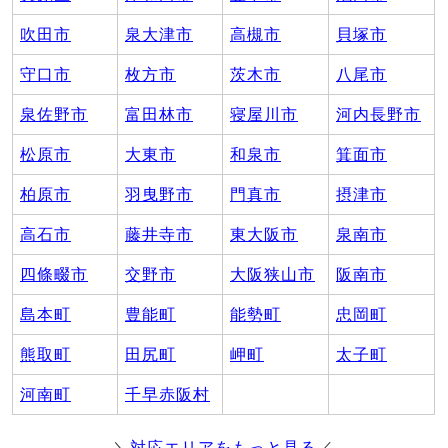
吹田市
泉大津市
高槻市
貝塚市
守口市
枚方市
茨木市
八尾市
泉佐野市
富田林市
寝屋川市
河内長野市
松原市
大東市
和泉市
箕面市
柏原市
羽曳野市
門真市
摂津市
高石市
藤井寺市
東大阪市
泉南市
四條畷市
交野市
大阪狭山市
阪南市
島本町
豊能町
能勢町
忠岡町
熊取町
田尻町
岬町
太子町
河南町
千早赤阪村
＼
対応エリアをもっと見る
／