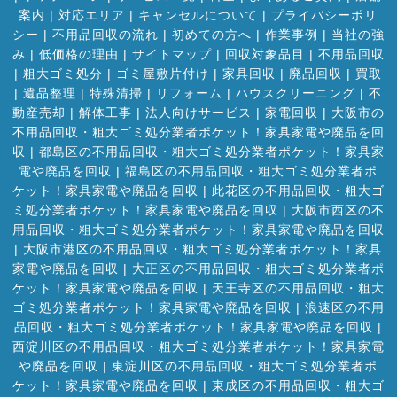
案内
|
対応エリア
|
キャンセルについて
|
プライバシーポリ
シー
|
不用品回収の流れ
|
初めての方へ
|
作業事例
|
当社の強
み
|
低価格の理由
|
サイトマップ
|
回収対象品目
|
不用品回収
|
粗大ゴミ処分
|
ゴミ屋敷片付け
|
家具回収
|
廃品回収
|
買取
|
遺品整理
|
特殊清掃
|
リフォーム
|
ハウスクリーニング
|
不
動産売却
|
解体工事
|
法人向けサービス
|
家電回収
|
大阪市の
不用品回収・粗大ゴミ処分業者ポケット！家具家電や廃品を回
収
|
都島区の不用品回収・粗大ゴミ処分業者ポケット！家具家
電や廃品を回収
|
福島区の不用品回収・粗大ゴミ処分業者ポ
ケット！家具家電や廃品を回収
|
此花区の不用品回収・粗大ゴ
ミ処分業者ポケット！家具家電や廃品を回収
|
大阪市西区の不
用品回収・粗大ゴミ処分業者ポケット！家具家電や廃品を回収
|
大阪市港区の不用品回収・粗大ゴミ処分業者ポケット！家具
家電や廃品を回収
|
大正区の不用品回収・粗大ゴミ処分業者ポ
ケット！家具家電や廃品を回収
|
天王寺区の不用品回収・粗大
ゴミ処分業者ポケット！家具家電や廃品を回収
|
浪速区の不用
品回収・粗大ゴミ処分業者ポケット！家具家電や廃品を回収
|
西淀川区の不用品回収・粗大ゴミ処分業者ポケット！家具家電
や廃品を回収
|
東淀川区の不用品回収・粗大ゴミ処分業者ポ
ケット！家具家電や廃品を回収
|
東成区の不用品回収・粗大ゴ