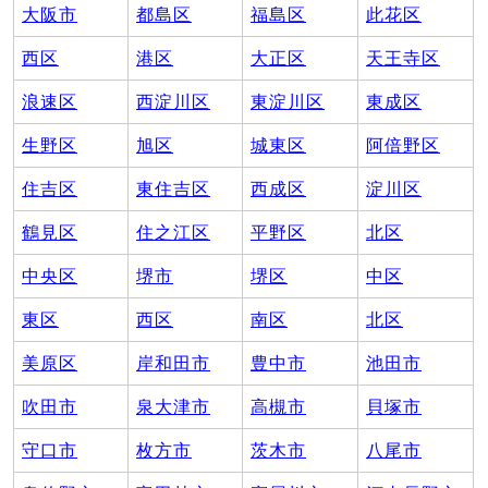
大阪市
都島区
福島区
此花区
西区
港区
大正区
天王寺区
浪速区
西淀川区
東淀川区
東成区
生野区
旭区
城東区
阿倍野区
住吉区
東住吉区
西成区
淀川区
鶴見区
住之江区
平野区
北区
中央区
堺市
堺区
中区
東区
西区
南区
北区
美原区
岸和田市
豊中市
池田市
吹田市
泉大津市
高槻市
貝塚市
守口市
枚方市
茨木市
八尾市