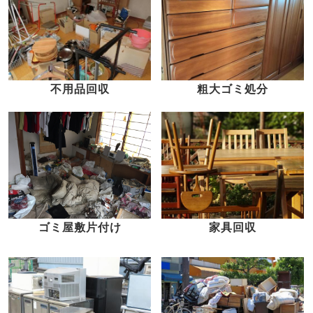
不用品回収
粗大ゴミ処分
家具回収
ゴミ屋敷片付け