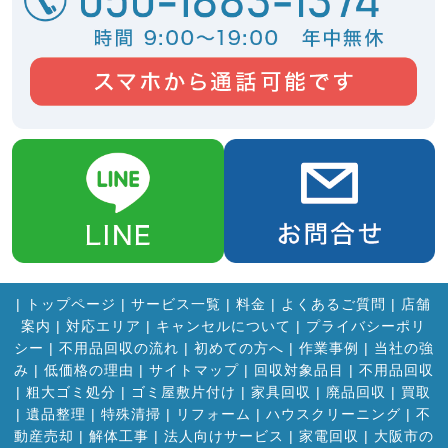
|
トップページ
|
サービス一覧
|
料金
|
よくあるご質問
|
店舗
案内
|
対応エリア
|
キャンセルについて
|
プライバシーポリ
シー
|
不用品回収の流れ
|
初めての方へ
|
作業事例
|
当社の強
み
|
低価格の理由
|
サイトマップ
|
回収対象品目
|
不用品回収
|
粗大ゴミ処分
|
ゴミ屋敷片付け
|
家具回収
|
廃品回収
|
買取
|
遺品整理
|
特殊清掃
|
リフォーム
|
ハウスクリーニング
|
不
動産売却
|
解体工事
|
法人向けサービス
|
家電回収
|
大阪市の