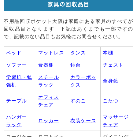
家具の回収品目
不用品回収ポケット大阪は家庭にある家具のすべてが
回収品目となります。下記はあくまでも一部ですの
で、記載のない品目もお気軽にお問合せください。
ベッド
マットレス
タンス
本棚
ソファー
食器棚
鏡台
チェスト
学習机・勉
スチール
カラーボッ
全身鏡
強机
ラック
クス
オフィス
テーブル
すのこ
こたつ
チェア
ハンガー
マッサージ
ロッカー
衣装ケース
ラック
チェア
スーツケー
ロフトベッ
ダイニング