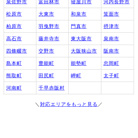
泉佐野市
富田林市
寝屋川市
河内長野市
松原市
大東市
和泉市
箕面市
柏原市
羽曳野市
門真市
摂津市
高石市
藤井寺市
東大阪市
泉南市
四條畷市
交野市
大阪狭山市
阪南市
島本町
豊能町
能勢町
忠岡町
熊取町
田尻町
岬町
太子町
河南町
千早赤阪村
＼
対応エリアをもっと見る
／