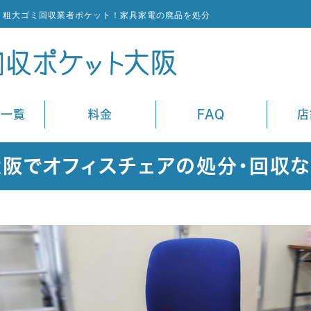
・粗大ゴミ回収業者ポケット！家具家電の廃品を処分
ス一覧
料金
FAQ
店
大阪でオフィスチェアの処分・回収な