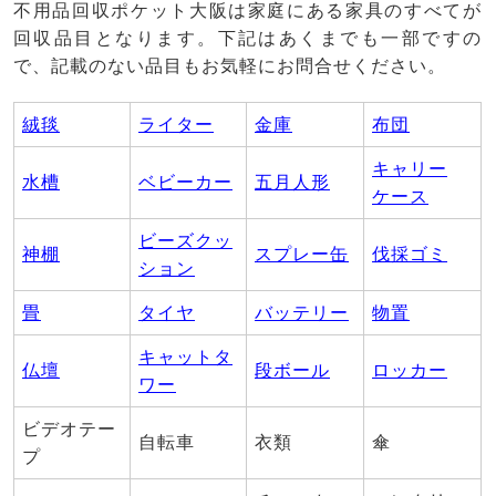
不用品回収ポケット大阪は家庭にある家具のすべてが
回収品目となります。下記はあくまでも一部ですの
で、記載のない品目もお気軽にお問合せください。
絨毯
ライター
金庫
布団
キャリー
水槽
ベビーカー
五月人形
ケース
ビーズクッ
神棚
スプレー缶
伐採ゴミ
ション
畳
タイヤ
バッテリー
物置
キャットタ
仏壇
段ボール
ロッカー
ワー
ビデオテー
自転車
衣類
傘
プ