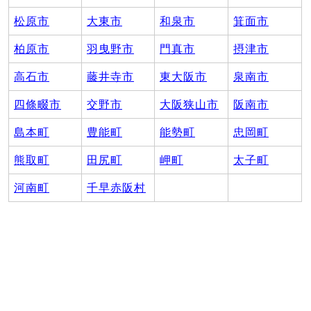
松原市
大東市
和泉市
箕面市
柏原市
羽曳野市
門真市
摂津市
高石市
藤井寺市
東大阪市
泉南市
四條畷市
交野市
大阪狭山市
阪南市
島本町
豊能町
能勢町
忠岡町
熊取町
田尻町
岬町
太子町
河南町
千早赤阪村