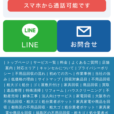
|
トップページ
|
サービス一覧
|
料金
|
よくあるご質問
|
店舗
案内
|
対応エリア
|
キャンセルについて
|
プライバシーポリ
シー
|
不用品回収の流れ
|
初めての方へ
|
作業事例
|
当社の強
み
|
低価格の理由
|
サイトマップ
|
回収対象品目
|
不用品回収
|
粗大ゴミ処分
|
ゴミ屋敷片付け
|
家具回収
|
廃品回収
|
買取
|
遺品整理
|
特殊清掃
|
リフォーム
|
ハウスクリーニング
|
不
動産売却
|
解体工事
|
法人向けサービス
|
家電回収
|
大阪市の
不用品回収・粗大ゴミ処分業者ポケット！家具家電や廃品を回
収
|
都島区の不用品回収・粗大ゴミ処分業者ポケット！家具家
電や廃品を回収
|
福島区の不用品回収・粗大ゴミ処分業者ポ