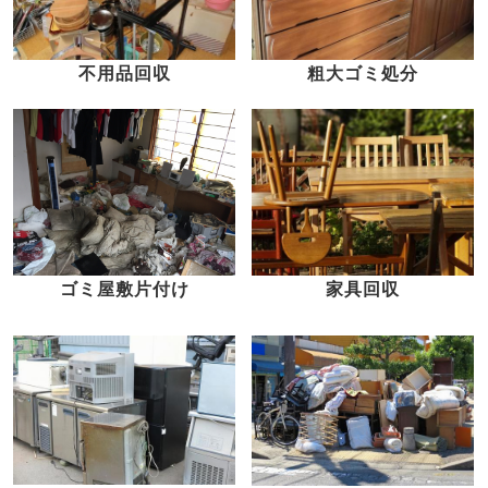
不用品回収
粗大ゴミ処分
家具回収
ゴミ屋敷片付け