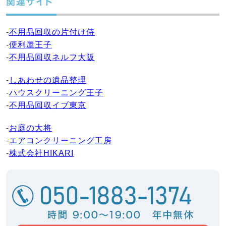
関連サイト
-
不用品回収の片付け侍
-
便利屋王子
-
不用品回収ネルフ大阪
-
しあわせの遺品整理
-
ハウスクリーニング王子
-
不用品回収イブ東京
-
お庭の大将
-
エアコンクリーニング工房
-
株式会社HIKARI