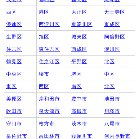
西区
港区
大正区
天王寺区
浪速区
西淀川区
東淀川区
東成区
生野区
旭区
城東区
阿倍野区
住吉区
東住吉区
西成区
淀川区
鶴見区
住之江区
平野区
北区
中央区
堺市
堺区
中区
東区
西区
南区
北区
美原区
岸和田市
豊中市
池田市
吹田市
泉大津市
高槻市
貝塚市
守口市
枚方市
茨木市
八尾市
泉佐野市
富田林市
寝屋川市
河内長野市