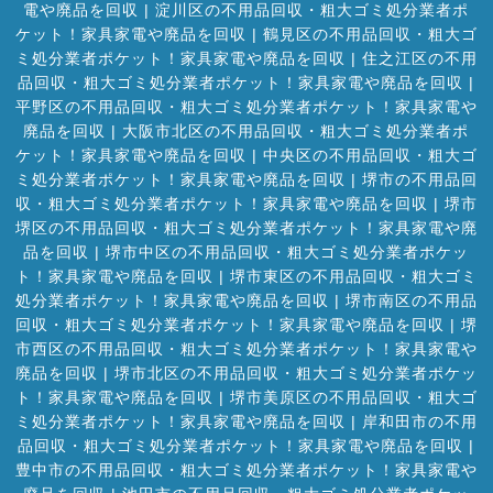
電や廃品を回収
|
淀川区の不用品回収・粗大ゴミ処分業者ポ
ケット！家具家電や廃品を回収
|
鶴見区の不用品回収・粗大ゴ
ミ処分業者ポケット！家具家電や廃品を回収
|
住之江区の不用
品回収・粗大ゴミ処分業者ポケット！家具家電や廃品を回収
|
平野区の不用品回収・粗大ゴミ処分業者ポケット！家具家電や
廃品を回収
|
大阪市北区の不用品回収・粗大ゴミ処分業者ポ
ケット！家具家電や廃品を回収
|
中央区の不用品回収・粗大ゴ
ミ処分業者ポケット！家具家電や廃品を回収
|
堺市の不用品回
収・粗大ゴミ処分業者ポケット！家具家電や廃品を回収
|
堺市
堺区の不用品回収・粗大ゴミ処分業者ポケット！家具家電や廃
品を回収
|
堺市中区の不用品回収・粗大ゴミ処分業者ポケッ
ト！家具家電や廃品を回収
|
堺市東区の不用品回収・粗大ゴミ
処分業者ポケット！家具家電や廃品を回収
|
堺市南区の不用品
回収・粗大ゴミ処分業者ポケット！家具家電や廃品を回収
|
堺
市西区の不用品回収・粗大ゴミ処分業者ポケット！家具家電や
廃品を回収
|
堺市北区の不用品回収・粗大ゴミ処分業者ポケッ
ト！家具家電や廃品を回収
|
堺市美原区の不用品回収・粗大ゴ
ミ処分業者ポケット！家具家電や廃品を回収
|
岸和田市の不用
品回収・粗大ゴミ処分業者ポケット！家具家電や廃品を回収
|
豊中市の不用品回収・粗大ゴミ処分業者ポケット！家具家電や