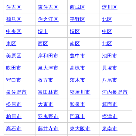
住吉区
東住吉区
西成区
淀川区
鶴見区
住之江区
平野区
北区
中央区
堺市
堺区
中区
東区
西区
南区
北区
美原区
岸和田市
豊中市
池田市
吹田市
泉大津市
高槻市
貝塚市
守口市
枚方市
茨木市
八尾市
泉佐野市
富田林市
寝屋川市
河内長野市
松原市
大東市
和泉市
箕面市
柏原市
羽曳野市
門真市
摂津市
高石市
藤井寺市
東大阪市
泉南市