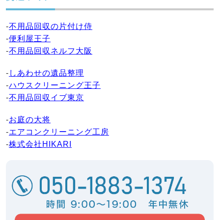
-
不用品回収の片付け侍
-
便利屋王子
-
不用品回収ネルフ大阪
-
しあわせの遺品整理
-
ハウスクリーニング王子
-
不用品回収イブ東京
-
お庭の大将
-
エアコンクリーニング工房
-
株式会社HIKARI