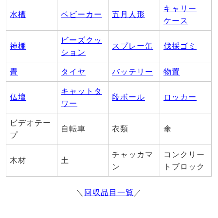
キャリー
水槽
ベビーカー
五月人形
ケース
ビーズクッ
神棚
スプレー缶
伐採ゴミ
ション
畳
タイヤ
バッテリー
物置
キャットタ
仏壇
段ボール
ロッカー
ワー
ビデオテー
自転車
衣類
傘
プ
チャッカマ
コンクリー
木材
土
ン
トブロック
＼
回収品目一覧
／