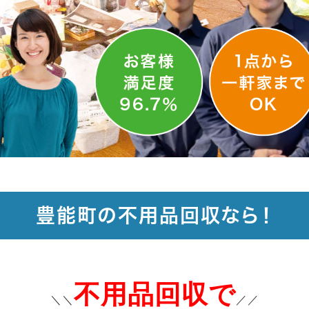
豊能町の不用品回収なら！
不用品回収で
＼＼
／／