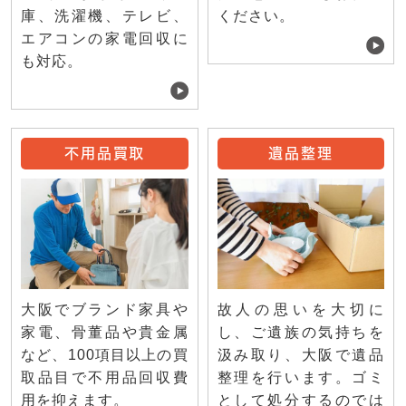
庫、洗濯機、テレビ、
ください。
エアコンの家電回収に
も対応。
不用品買取
遺品整理
大阪でブランド家具や
故人の思いを大切に
家電、骨董品や貴金属
し、ご遺族の気持ちを
など、100項目以上の買
汲み取り、大阪で遺品
取品目で不用品回収費
整理を行います。ゴミ
用を抑えます。
として処分するのでは